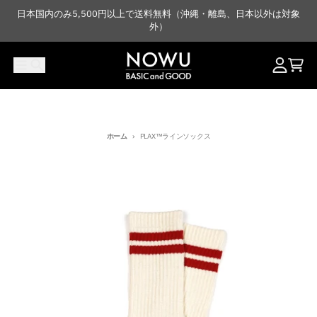
コンテンツに進む
日本国内のみ5,500円以上で送料無料（沖縄・離島、日本以外は対象
外）
メニュー
検索
アカウン
カー
ホーム
PLAX™ラインソックス
商品情報にスキップ