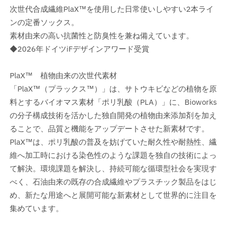
次世代合成繊維PlaX™を使用した日常使いしやすい2本ライ
ンの定番ソックス。
素材由来の高い抗菌性と防臭性を兼ね備えています。
◆2026年ドイツiFデザインアワード受賞
PlaX™ 植物由来の次世代素材
「PlaX™（プラックス™）」は、サトウキビなどの植物を原
料とするバイオマス素材「ポリ乳酸（PLA）」に、Bioworks
の分子構成技術を活かした独自開発の植物由来添加剤を加え
ることで、品質と機能をアップデートさせた新素材です。
PlaX™は、ポリ乳酸の普及を妨げていた耐久性や耐熱性、繊
維へ加工時における染色性のような課題を独自の技術によっ
て解決。環境課題を解決し、持続可能な循環型社会を実現す
べく、石油由来の既存の合成繊維やプラスチック製品をはじ
め、新たな用途へと展開可能な新素材として世界的に注目を
集めています。