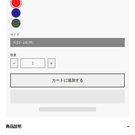
レッド
ネイビーブルー
カーキ
サイズ
F(22~24CM）
数量
PlaX™ラインソックス の数量を減らす
PlaX™ラインソックス の数量を増やす
カートに追加する
商品説明